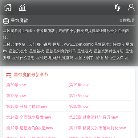
星蚀魔欲
青螳螂
/著
星蚀魔欲是由作者：青螳螂所著，云轩阁小说网免费提供星蚀魔欲全文在线阅
读。
三秒记住本站：云轩阁小说网 网址：www.13xin.com
lol星蚀是攻击特效吗
星蚀
by
星蚀怎么念
星蚀被砍
星蚀是剑魔的剑吗
星蚀游戏
星蚀桌游种族介绍
星蚀
升级
星蚀什么意思
星蚀还增加移动速度吗
星蚀太弱了
星蚀
星蚀怎么样
星蚀
梦魇
星蚀介绍
星蚀是剑魔的武器吗
星蚀触发条件
星蚀 lol
星蚀是什么意思
星
蚀ez
星蚀适合谁
星蚀魔宗剑姬
星蚀装备介绍
星蚀百度百科
星蚀怎么触发
星
星蚀魔欲
最新章节
蚀适合哪些英雄
星蚀如何触发
星蚀有cd么
星蚀在哪
星蚀二版
星蚀属性
星蚀
第20章new
第19章new
效果
星蚀是主动技能吗
星蚀开箱
星蚀是谁的武器
蚀心魔影
星蚀 规则
星蚀现
象是什么意思?
第18章new
第17章new
第16章 苏醒与馈赠new
第15章new
第14章 全面战争爆发new
第13章 过度消耗与晋升new
第12章 巡星者7的改造new
第11章 精灵艾的堕落与转化new