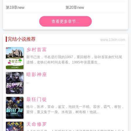
第19章new
第20章new
查看更多章节...
完结小说推荐
www.13xin.com
乡村首富
新书已发，书名逆行我的1997，重回都市，弥补首富匆忙结尾
遗憾，老铁们有时间去看看。1995年张晨重生...
暗影神座
...
最狂门徒
格斗，医术，算命，鉴宝，泡妞无一不精。嚣张，霸气，睿智，
重情，重义集于一身。水有源，树有根！他就...
天命修罗