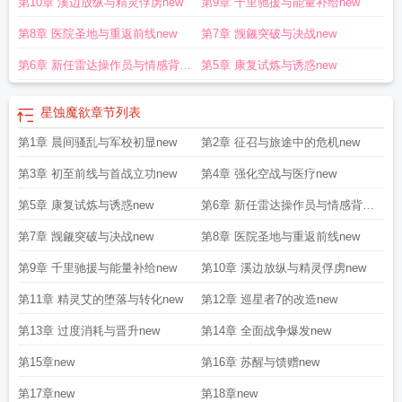
第10章 溪边放纵与精灵俘虏new
第9章 千里驰援与能量补给new
第8章 医院圣地与重返前线new
第7章 觊觎突破与决战new
第6章 新任雷达操作员与情感背叛
第5章 康复试炼与诱惑new
new
星蚀魔欲
章节列表
第1章 晨间骚乱与军校初显new
第2章 征召与旅途中的危机new
第3章 初至前线与首战立功new
第4章 强化空战与医疗new
第5章 康复试炼与诱惑new
第6章 新任雷达操作员与情感背叛
new
第7章 觊觎突破与决战new
第8章 医院圣地与重返前线new
第9章 千里驰援与能量补给new
第10章 溪边放纵与精灵俘虏new
第11章 精灵艾的堕落与转化new
第12章 巡星者7的改造new
第13章 过度消耗与晋升new
第14章 全面战争爆发new
第15章new
第16章 苏醒与馈赠new
第17章new
第18章new