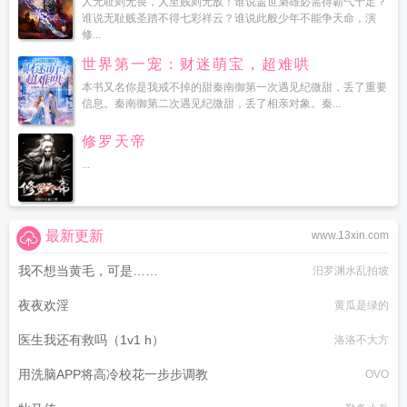
人无耻则无畏，人至贱则无敌！谁说盖世枭雄必需得霸气十足？
谁说无耻贱圣踏不得七彩祥云？谁说此般少年不能争天命，演
修...
世界第一宠：财迷萌宝，超难哄
本书又名你是我戒不掉的甜秦南御第一次遇见纪微甜，丢了重要
信息。秦南御第二次遇见纪微甜，丢了相亲对象。秦...
修罗天帝
...
最新更新
www.13xin.com
我不想当黄毛，可是……
汨罗渊水乱拍坡
夜夜欢淫
黄瓜是绿的
医生我还有救吗（1v1 h）
洛洛不大方
用洗脑APP将高冷校花一步步调教
OVO