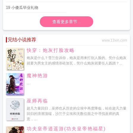
19 小傻瓜毕业礼物
查看更多章节...
完结小说推荐
www.13xin.com
快穿：炮灰打脸攻略
炮灰是什么？雪兰告诉你，炮灰是用来打别人脸的。凭什么炮灰
就要为男女主的感情添砖加瓦，凭什么炮灰就要任人践踏？...
魔神艳游
...
巫师再临
超凡力量回归，巫师也从历史的尘埃中再度降临，站在超凡力量
回归的浪潮顶端，沙兰于尘埃和无数位面之中寻找巫师的真
意，...
功夫皇帝逍遥游(功夫皇帝艳福星)