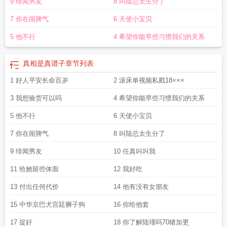
9 绯闻男友
8 叫陆总太生分了
抄袭独活
真相是真实体书
真相是真是什么书
真相是真邱鼎杰mp3百度
真相是
真歌曲原版
真相是真 磁感线歌词
真相是真这首歌表达了什么
真相是真歌词解
7 你在闹脾气
6 天使小宝贝
读
真相是真 星邱歌词
真相是真写的是哪对cp
真相是真的原型出自哪里
真相是
真粤语
真相是真以团之名
真相是真歌
博君一肖真相是真
真相是真原曲是哪
5 他不行
4 希望你能早些习惯我们的关系
首
真相是真原曲是哪首歌
真相是假
真相是真5以下克上
真相是真原曲
真相是
真 胡说八道
真相是真尤克里里谱
真相是真星邱版改了哪些词
真相是真什么时
真相是真谱子
章节列表
候出的
真相是真在哪个app
真相是真原型
真相是真原型cp
真相是真粤语版
真
相是什么
1 好人平安长命百岁
真相是真歌曲
2 滚床单视频私戳18×××
3 我想验货可以吗
4 希望你能早些习惯我们的关系
5 他不行
6 天使小宝贝
7 你在闹脾气
8 叫陆总太生分了
9 绯闻男友
10 任真叫叫我
11 给她留些体面
12 我好吃
13 付出任何代价
14 他有没有女朋友
15 中华京巴犬宫廷狮子狗
16 你给他套
17 捉奸
18 你了解陆瑾吗70猪加更