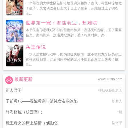
一个落魄的大学生阴差阳错地灵魂穿越到了古代，稀里糊涂地做
了皇子，又发动政变赶走太子当上了皇帝，从此便过上了锦衣
玉...
世界第一宠：财迷萌宝，超难哄
本书又名你是我戒不掉的甜秦南御第一次遇见纪微甜，丢了重要
信息。秦南御第二次遇见纪微甜，丢了相亲对象。秦...
兵王传说
一场人质救援行动中，因为救援失败而一蹶不振的龙牙队员张正
选择退役归隐，此后国家神秘的龙牙小组真正意义上失去了最
尖...
最新更新
www.13xin.com
正人君子
神仙收容所所长
子前母犯——温婉母亲与清纯女友的沦陷
织梦人
静海旖旎（校园高H）
rr旖
魔王母女的床上秘情（gl乱伦）
洛洛子