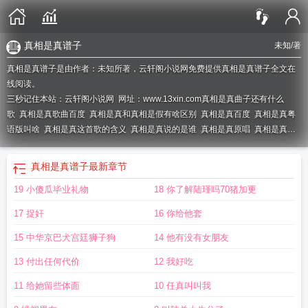
真相是真谱子
未知
/著
真相是真谱子是由作者：未知所著，云轩阁小说网免费提供真相是真谱子全文在
线阅读。
三秒记住本站：云轩阁小说网 网址：www.13xin.com
真相是真曲子还有什么
歌
真相是真歌曲百度
真相是真和真相是假有啥区别
真相是真百度
真相是真粤
语版叫啥
真相是真这首歌的含义
真相是真说的是谁
真相是真原唱
真相是真歌
词
真相是真西皮讲的是什么
真相是真是什么时候的歌
真相是真歌词原型
真相
是真的旋律跟哪首歌相似
真相是真的原型cp
真相是真阿鸣
真相是真和真相是假
真相是真谱子
最新章节
是
真相是真广播剧
真相是真和真相是假的区别
真相是真还是假
真相是真在线
19 小傻瓜毕业礼物
18 你了解陆瑾吗70猪加更
阅读
真相是真真相是假什么意思
真相是真胡说八道
真相是真创作背景
真相是
真谱子
真相是真 独活有版权吗
真相是真的原唱是谁
真相是假歌词对比
真相是
17 捉奸
16 你给他套
真危险玩家讲的什么
真相是真真相是假
真相是真的原曲
真相是真什么时候发布
的
真相是真歌曲的寓意
莎头真相是真
真相是真的原型cp是谁
真相是真 (官方正
15 中华京巴犬宫廷狮子狗
14 他有没有女朋友
式版)歌曲意思
真相是真正泰
真相是真任真陆瑾结局
真相是真简谱
真相是真黄
13 付出任何代价
12 我好吃
星
真相是真钢琴谱
真相是真不才
真相是真GL
真相是真哪一年写的
真相是真
星邱
真相是真这首歌背后的故事
真相是真是原耽吗
真相是真真相是假歌词对
11 给她留些体面
10 任真叫叫我
比
真相是真阿鸣版为什么没有了
真相是真mp3
真相是真背后的故事
真相是真