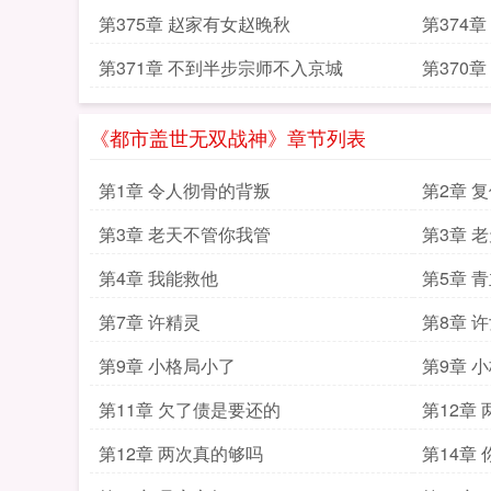
第375章 赵家有女赵晚秋
第374
第371章 不到半步宗师不入京城
第370
《都市盖世无双战神》章节列表
第1章 令人彻骨的背叛
第2章 
第3章 老天不管你我管
第3章 
第4章 我能救他
第5章 
第7章 许精灵
第8章 
第9章 小格局小了
第9章 
第11章 欠了债是要还的
第12章
第12章 两次真的够吗
第14章