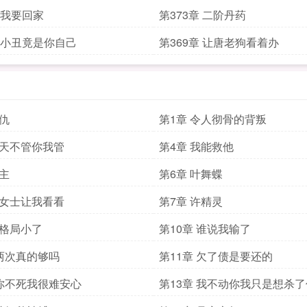
惯
章 我要回家
第373章 二阶丹药
章 小丑竟是你自己
第369章 让唐老狗看着办
复仇
第1章 令人彻骨的背叛
老天不管你我管
第4章 我能救他
青主
第6章 叶舞蝶
许女士让我看看
第7章 许精灵
小格局小了
第10章 谁说我输了
 两次真的够吗
第11章 欠了债是要还的
 你不死我很难安心
第13章 我不动你我只是想杀了