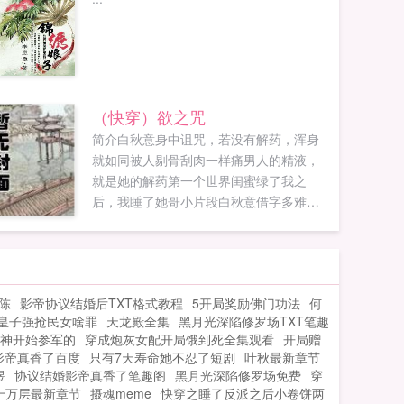
（快穿）欲之咒
简介白秋意身中诅咒，若没有解药，浑身
就如同被人剔骨刮肉一样痛男人的精液，
就是她的解药第一个世界闺蜜绿了我之
后，我睡了她哥小片段白秋意借字多难听
啊，不如我卖身给你吧，她往季裴承那边
靠了靠，声音压低，妹妹还是雏哦，哥哥
可以给妹妹破个瓜嘛。你看我像是随便给
人破瓜的人？季裴承。去床上。季裴承
小陈
影帝协议结婚后TXT格式教程
5开局奖励佛门功法
何
道。你硬了吗？白秋意问。季裴承没说
皇子强抢民女啥罪
天龙殿全集
黑月光深陷修罗场TXT笔趣
话，直接把她的手牵过来，往胯间按。小
神开始参军的
穿成炮灰女配开局饿到死全集观看
开局赠
弟弟好精神呀，白秋意道，哥就在这里要
影帝真香了百度
只有7天寿命她不忍了短剧
叶秋最新章节
了妹妹吧，妹妹湿哒哒的走不动。你说话
煜
协议结婚影帝真香了笔趣阁
黑月光深陷修罗场免费
穿
一直这么没遮拦？那要看对谁了，对你是
十万层最新章节
摄魂meme
快穿之睡了反派之后小卷饼两