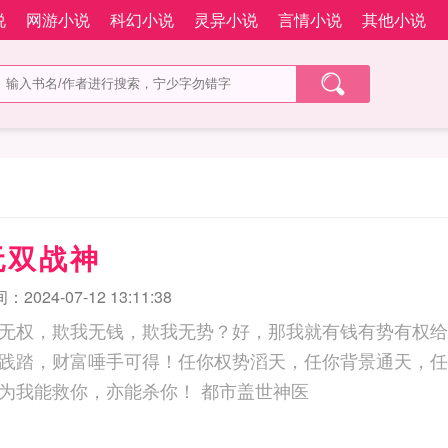
说
网游小说
科幻小说
灵异小说
言情小说
其他小说
无双战神
2024-07-12 13:11:38
无权，欺我无钱，欺我无势？好，那我就有钱有势有权给
践踏，财富唾手可得！任你权势滔天，任你背景通天，任
老老实实趴下！因为我能救你，亦能杀你！ 都市盖世神医