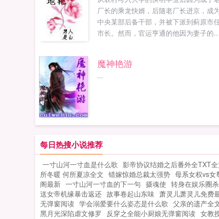
厂长的乘龙快婿，后随老厂长进京，成
中央某部后备干部，并被下派到蓟原市
市长。然而，官运亨通的他因为妻子的
情发生了婚变，蓟原市急欲接班当权的
壮派势力以为他没有了后台，便扯住其
魔神艳游
轻恋爱时与恋人的越轨行为作文章，将
...
赶下台，多亏老省长爱惜人才，推荐其
加跨国合资公司总裁竞聘，才东山再起
而，仕途一旦顺风，官运一发不可收拾
于庾明联合地方政府开展棚户区改造工
受到了中央领导和老百姓的赞誉。在省
会上，他又被推举到了省长的重要岗位
每日热搜小说推荐
一介平民跃升为省长...
一寸山河一寸血是什么歌
影帝协议结婚之后番外全TXT全
所冬暖 何所夏凉全文
错嫁惊婚总裁太强势
母系女权vs女
阁最新
一寸山河一寸血的下一句
摄魂使
转身在娱乐圈杀
送女帝机缘暴击返还
故事卷起山东味
萧灵儿萧灵儿免费
无弹窗阅读
学会溺爱要什么姿态是什么歌
父亲的遗产全
黑月光深陷虐文修罗
反穿之全能小厨娘无弹窗阅读
女教