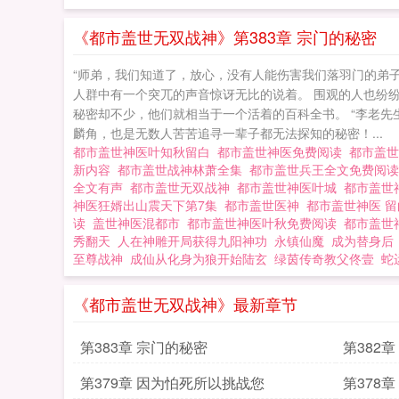
《都市盖世无双战神》第383章 宗门的秘密
“师弟，我们知道了，放心，没有人能伤害我们落羽门的弟子
人群中有一个突兀的声音惊讶无比的说着。 围观的人也纷
秘密却不少，他们就相当于一个活着的百科全书。 “李老先
麟角，也是无数人苦苦追寻一辈子都无法探知的秘密！...
都市盖世神医叶知秋留白
都市盖世神医免费阅读
都市盖
新内容
都市盖世战神林萧全集
都市盖世兵王全文免费阅
全文有声
都市盖世无双战神
都市盖世神医叶城
都市盖世
神医狂婿出山震天下第7集
都市盖世医神
都市盖世神医 
读
盖世神医混都市
都市盖世神医叶秋免费阅读
都市盖世
秀翻天
人在神雕开局获得九阳神功
永镇仙魔
成为替身后
至尊战神
成仙从化身为狼开始陆玄
绿茵传奇教父佟壹
蛇
《都市盖世无双战神》最新章节
第383章 宗门的秘密
第382
第379章 因为怕死所以挑战您
第378