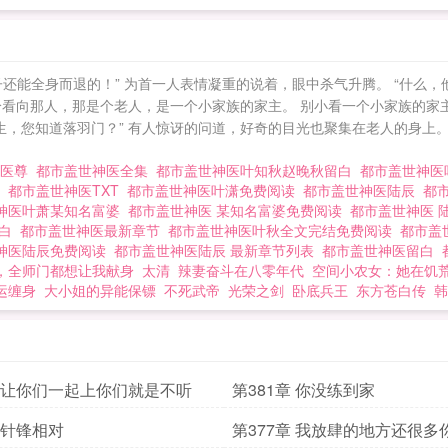
还能全身而退的！” 为首一人表情凝重的说着，眼中杀气升腾。 “什么，
纷看向那人，那是个老人，是一个小家族的家主。 别小看一个小家族的家
生，您知道落羽门？” 有人惊讶的问道，好奇的目光也聚集在老人的身上
世医尊
都市盖世神医全集
都市盖世神医叶知秋赵晚秋留白
都市盖世神医
读
都市盖世神医TXT
都市盖世神医叶潇免费阅读
都市盖世神医陆辰
都
神医叶萧某知名富婆
都市盖世神医 某知名富婆免费阅读
都市盖世神医 
留白
都市盖世神医最新章节
都市盖世神医叶秋全文完结免费阅读
都市盖
神医陆辰免费阅读
都市盖世神医陆辰 最新章节列表
都市盖世神医留白
，全师门都想让我献身
太清
辣妻奋斗在八零年代
空间小农女：她在饥
运缠身
大小姐的异能保镖
不死武帝
光荣之剑
卧底兵王
东方苍白传
韩
章 让你们一起上你们就是不听
第381章 你没练到家
章 针锋相对
第377章 我放肆的地方还很多