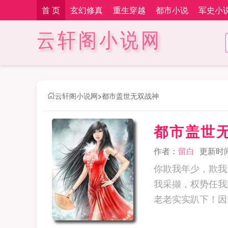
首 页
玄幻修真
重生穿越
都市小说
军史小
云轩阁小说网
云轩阁小说网
>
都市盖世无双战神
都市盖世
作者：
留白
更新时间：
你欺我年少，欺我
我采撷，权势任我