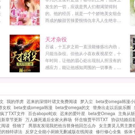
为
发生的一切，应该是男人们都渴望得到
任
的。他的经历，就是一个个娇艳美女组合
奸
而成的酸甜苦辣爱恨情仇非凡人生绝非一
少
般的人生故事，娇艳人生，不走寻常路。
年
非凡人生延续面包作品的一贯风格，更清
天才杂役
其
新，更自然，更现代！总结只有一句YY，
吕诚，十五岁之前一直没能修炼出内劲，
参
只有YY，男人的YY，最尽情的YY！...
只能当杂役。但他从小喜欢夜视星空，十
然
年时间，让他的眉心处出现别人所没有的
由
感应力，能让他感知周围的一切事务，并
程
且修炼出内劲，踏入武者行列。从此，这
代
个普通的杂役进阶为天才武者。学心法，
。
进展神速练武技，无师能自通易容变声，
惟妙惟肖。在这个武者为尊的世界，最终
文
我的俘虏
迟来的深情叶珺文免费阅读
梦入尘
beta变omega韩漫
一步步成为睥睨天下的至尊...
尊女权
beta变成omega韩漫
beta变omega的文
替身出走以后娱乐圈
疯了TXT文件
百合abopo蛇欢
迟来的爱叶星
beta变Omega
主角从斩
最新章节更新
万人嫌死遁后全家火葬场
怀念狼贾平凹TXT
协议结婚后
文阅读
怪物了
男朋友发现我把他当替身他回怎么办
女主萧灵儿男主萧
授的独特讲法
反穿之全能小厨娘无删减版在线阅读
修行修心全集
炼体