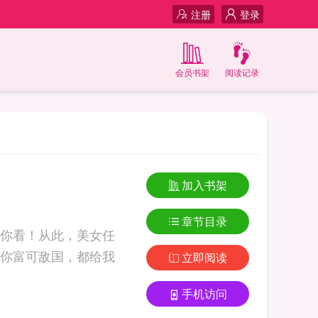
注册
登录
会员书架
阅读记录
加入书架
章节目录
你看！从此，美女任
你富可敌国，都给我
立即阅读
手机访问