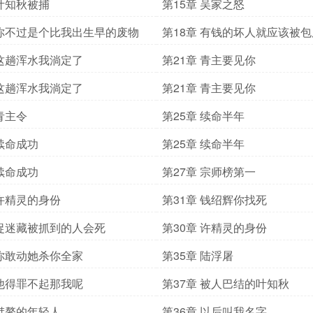
 叶知秋被捕
第15章 吴家之怒
 你不过是个比我出生早的废物
第18章 有钱的坏人就应该被包
 这趟浑水我淌定了
第21章 青主要见你
 这趟浑水我淌定了
第21章 青主要见你
 青主令
第25章 续命半年
 续命成功
第25章 续命半年
 续命成功
第27章 宗师榜第一
 许精灵的身份
第31章 钱绍辉你找死
 捉迷藏被抓到的人会死
第30章 许精灵的身份
 你敢动她杀你全家
第35章 陆浮屠
 他得罪不起那我呢
第37章 被人巴结的叶知秋
 桀骜的年轻人
第36章 以后叫我名字