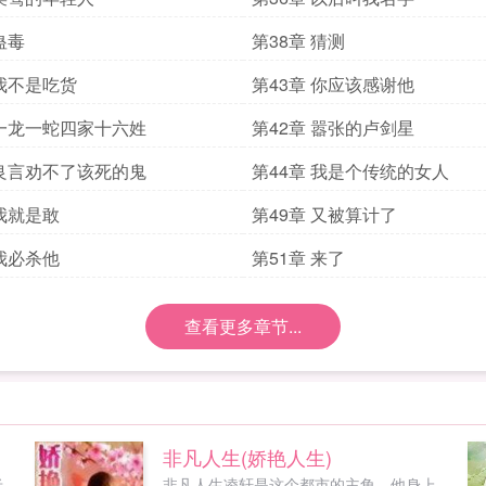
蛊毒
第38章 猜测
 我不是吃货
第43章 你应该感谢他
 一龙一蛇四家十六姓
第42章 嚣张的卢剑星
 良言劝不了该死的鬼
第44章 我是个传统的女人
 我就是敢
第49章 又被算计了
 我必杀他
第51章 来了
查看更多章节...
非凡人生(娇艳人生)
老
非凡人生凌轩是这个都市的主角，他身上