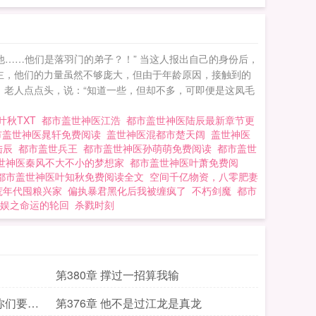
他……他们是落羽门的弟子？！” 当这人报出自己的身份后，
主，他们的力量虽然不够庞大，但由于年龄原因，接触到的
。 老人点点头，说：“知道一些，但却不多，可即便是这凤毛
叶秋TXT
都市盖世神医江浩
都市盖世神医陆辰最新章节更
市盖世神医晁轩免费阅读
盖世神医混都市楚天阔
盖世神医
陆辰
都市盖世兵王
都市盖世神医孙萌萌免费阅读
都市盖世
世神医秦风不大不小的梦想家
都市盖世神医叶萧免费阅
都市盖世神医叶知秋免费阅读全文
空间千亿物资，八零肥妻
荒年代囤粮兴家
偏执暴君黑化后我被缠疯了
不朽剑魔
都市
娱之命运的轮回
杀戮时刻
第380章 撑过一招算我输
你们要习
第376章 他不是过江龙是真龙